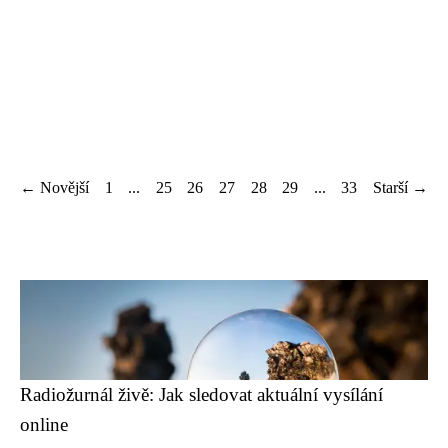
← Novější
1
...
25
26
27
28
29
...
33
Starší →
Radiožurnál živě: Jak sledovat aktuální vysílání
online