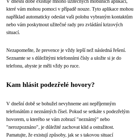
V dnešní době existuje mnoho užitečných mobilních aplikací,
které vám mohou pomoci v případě nouze. Tyto aplikace mohou
například automaticky odeslat vaši polohu vybraným kontaktům
nebo vám poskytnout užitečné rady pro zvládání krizových
situací.
Nezapomeňte, že prevence je vždy lepší než následná řešení.
Seznamte se s důležitými telefonními čísly a uložte si je do
telefonu, abyste je měli vždy po ruce.
Kam hlásit podezřelé hovory?
V dnešní době se bohužel nevyhneme ani nepříjemným
telefonátům z neznámých čísel. Pokud se setkáte s podezřelým
hovorem, u kterého se vám zobrazí "neznámý" nebo
"nerozpoznáno", je důležité zachovat klid a ostražitost.
Pamatujte, že existují způsoby, jak se s takovou situací