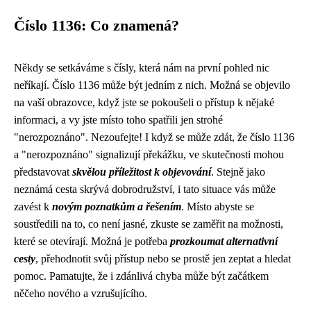
Číslo 1136: Co znamená?
Někdy se setkáváme s čísly, která nám na první pohled nic
neříkají. Číslo 1136 může být jedním z nich. Možná se objevilo
na vaší obrazovce, když jste se pokoušeli o přístup k nějaké
informaci, a vy jste místo toho spatřili jen strohé
"nerozpoznáno". Nezoufejte! I když se může zdát, že číslo 1136
a "nerozpoznáno" signalizují překážku, ve skutečnosti mohou
představovat
skvělou příležitost k objevování
. Stejně jako
neznámá cesta skrývá dobrodružství, i tato situace vás může
zavést k
novým poznatkům a řešením
. Místo abyste se
soustředili na to, co není jasné, zkuste se zaměřit na možnosti,
které se otevírají. Možná je potřeba
prozkoumat alternativní
cesty
, přehodnotit svůj přístup nebo se prostě jen zeptat a hledat
pomoc. Pamatujte, že i zdánlivá chyba může být začátkem
něčeho nového a vzrušujícího.