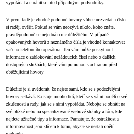
vypořádat a chránit se před případnými podvodníky.
V první řadě je vhodné podobné hovory vůbec nezvedat a číslo
si raději ověřit. Pokud se vám neozývá nikdo, koho znáte,
pravděpodobně se nejedná o nic důležitého. V případě
opakovaných hovorů z neznámého čísla je vhodné kontaktovat
vašeho telefonního operátora. Ten vám může poskytnout
informace o zablokování nežádoucích čísel nebo o dalších
dostupných službách, které vám pomohou s ochranou před
obtěžujícími hovory.
Důležité je si uvědomit, že nejste sami, kdo se s podezřelými
hovory setkává. Existuje mnoho lidí, kteří se s vámi podělí o své
zkušenosti a rady, jak se s nimi vypořádat. Nebojte se obrátit na
své blízké nebo na specializované webové stránky a fóra, kde
najdete užitečné tipy a informace. Pamatujte, že ostražitost a
informovanost jsou klíčem k tomu, abyste se nestali obětí
podvodu.