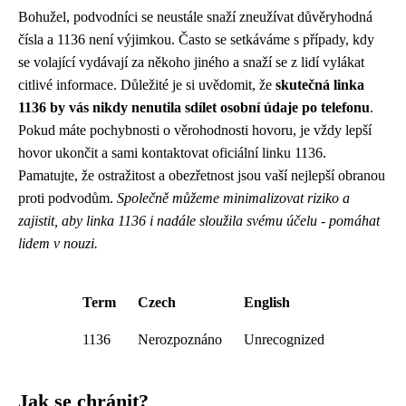
Bohužel, podvodníci se neustále snaží zneužívat důvěryhodná
čísla a 1136 není výjimkou. Často se setkáváme s případy, kdy
se volající vydávají za někoho jiného a snaží se z lidí vylákat
citlivé informace. Důležité je si uvědomit, že
skutečná linka
1136 by vás nikdy nenutila sdílet osobní údaje po telefonu
.
Pokud máte pochybnosti o věrohodnosti hovoru, je vždy lepší
hovor ukončit a sami kontaktovat oficiální linku 1136.
Pamatujte, že ostražitost a obezřetnost jsou vaší nejlepší obranou
proti podvodům.
Společně můžeme minimalizovat riziko a
zajistit, aby linka 1136 i nadále sloužila svému účelu - pomáhat
lidem v nouzi.
Term
Czech
English
1136
Nerozpoznáno
Unrecognized
Jak se chránit?