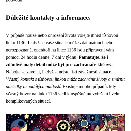
Důležité kontakty a informace.
V případě nouze nebo ohrožení života volejte ihned tísňovou
linku 1136. I když se vaše situace může zdát matoucí nebo
nerozpoznaná, operátoři na lince 1136 jsou připraveni vám
pomoci 24 hodin denně, 7 dní v týdnu.
Pamatujte, že i
zdánlivě malý detail může být pro záchranáře klíčový.
Nebojte se zavolat, i když si nejste jistí závažností situace.
Včasný kontakt s tísňovou linkou může zachránit životy a zmírnit
následky nenadálých událostí.
Existuje mnoho případů, kdy
včasný hovor na linku 1136 vedl k úspěšnému vyřešení i velmi
komplikovaných situací.