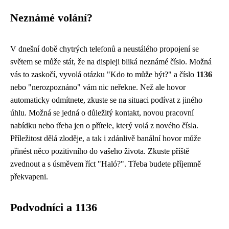
Neznámé volání?
V dnešní době chytrých telefonů a neustálého propojení se
světem se může stát, že na displeji bliká neznámé číslo. Možná
vás to zaskočí, vyvolá otázku "Kdo to může být?" a číslo
1136
nebo "nerozpoznáno" vám nic neřekne. Než ale hovor
automaticky odmítnete, zkuste se na situaci podívat z jiného
úhlu. Možná se jedná o důležitý kontakt, novou pracovní
nabídku nebo třeba jen o přítele, který volá z nového čísla.
Příležitost dělá zloděje, a tak i zdánlivě banální hovor může
přinést něco pozitivního do vašeho života. Zkuste příště
zvednout a s úsměvem říct "Haló?". Třeba budete příjemně
překvapeni.
Podvodníci a 1136