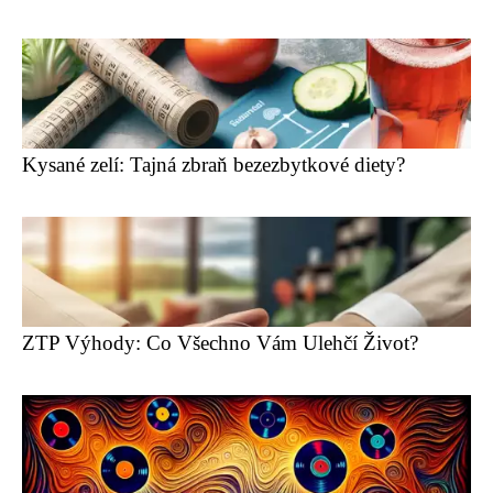
Kysané zelí: Tajná zbraň bezezbytkové diety?
ZTP Výhody: Co Všechno Vám Ulehčí Život?