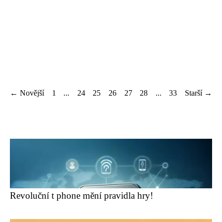
← Novější
1
...
24
25
26
27
28
...
33
Starší →
Revoluční t phone mění pravidla hry!