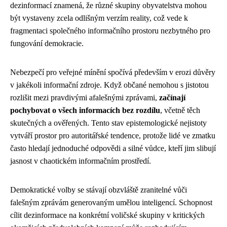
dezinformací znamená, že různé skupiny obyvatelstva mohou
být vystaveny zcela odlišným verzím reality, což vede k
fragmentaci společného informačního prostoru nezbytného pro
fungování demokracie.
Nebezpečí pro veřejné mínění spočívá především v erozi důvěry
v jakékoli informační zdroje. Když občané nemohou s jistotou
rozlišit mezi pravdivými afalešnými zprávami,
začínají
pochybovat o všech informacích bez rozdílu
, včetně těch
skutečných a ověřených. Tento stav epistemologické nejistoty
vytváří prostor pro autoritářské tendence, protože lidé ve zmatku
často hledají jednoduché odpovědi a silné vůdce, kteří jim slibují
jasnost v chaotickém informačním prostředí.
Demokratické volby se stávají obzvláště zranitelné vůči
falešným zprávám generovaným umělou inteligencí. Schopnost
cílit dezinformace na konkrétní voličské skupiny v kritických