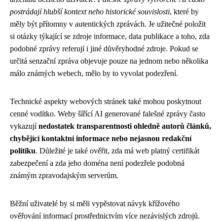
postrádají hlubší kontext nebo historické souvislosti
, které by
měly být přítomny v autentických zprávách. Je užitečné položit
si otázky týkající se zdroje informace, data publikace a toho, zda
podobné zprávy referují i jiné důvěryhodné zdroje. Pokud se
určitá senzační zpráva objevuje pouze na jednom nebo několika
málo známých webech, mělo by to vyvolat podezření.
Technické aspekty webových stránek také mohou poskytnout
cenné vodítko. Weby šířící AI generované falešné zprávy často
vykazují
nedostatek transparentnosti ohledně autorů článků,
chybějící kontaktní informace nebo nejasnou redakční
politiku
. Důležité je také ověřit, zda má web platný certifikát
zabezpečení a zda jeho doména není podezřele podobná
známým zpravodajským serverům.
Běžní uživatelé by si měli vypěstovat návyk křížového
ověřování informací prostřednictvím více nezávislých zdrojů.