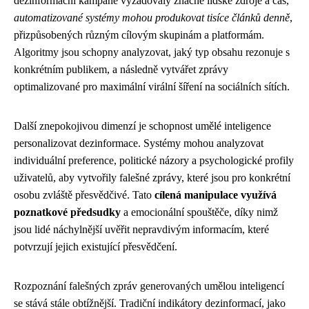
dezinformační kampaně vyžadovaly značné lidské zdroje a čas,
automatizované systémy mohou produkovat tisíce článků denně
,
přizpůsobených různým cílovým skupinám a platformám.
Algoritmy jsou schopny analyzovat, jaký typ obsahu rezonuje s
konkrétním publikem, a následně vytvářet zprávy
optimalizované pro maximální virální šíření na sociálních sítích.
Další znepokojivou dimenzí je schopnost umělé inteligence
personalizovat dezinformace. Systémy mohou analyzovat
individuální preference, politické názory a psychologické profily
uživatelů, aby vytvořily falešné zprávy, které jsou pro konkrétní
osobu zvláště přesvědčivé. Tato
cílená manipulace využívá
poznatkové předsudky
a emocionální spouštěče, díky nimž
jsou lidé náchylnější uvěřit nepravdivým informacím, které
potvrzují jejich existující přesvědčení.
Rozpoznání falešných zpráv generovaných umělou inteligencí
se stává stále obtížnější. Tradiční indikátory dezinformací, jako