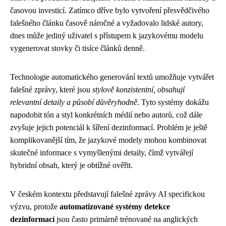
časovou investicí. Zatímco dříve bylo vytvoření přesvědčivého
falešného článku časově náročné a vyžadovalo lidské autory,
dnes může jediný uživatel s přístupem k jazykovému modelu
vygenerovat stovky či tisíce článků denně.
Technologie automatického generování textů umožňuje vytvářet
falešné zprávy, které jsou
stylově konzistentní, obsahují
relevantní detaily a působí důvěryhodně
. Tyto systémy dokážu
napodobit tón a styl konkrétních médií nebo autorů, což dále
zvyšuje jejich potenciál k šíření dezinformací. Problém je ještě
komplikovanější tím, že jazykové modely mohou kombinovat
skutečné informace s vymyšlenými detaily, čímž vytvářejí
hybridní obsah, který je obtížné ověřit.
V českém kontextu představují falešné zprávy AI specifickou
výzvu, protože
automatizované systémy detekce
dezinformací
jsou často primárně trénované na anglických