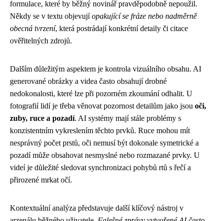
formulace, které by běžný novinář pravděpodobně nepoužil.
Někdy se v textu objevují
opakující se fráze nebo nadměrně
obecná tvrzení
, která postrádají konkrétní detaily či citace
ověřitelných zdrojů.
Dalším důležitým aspektem je kontrola vizuálního obsahu. AI
generované obrázky a videa často obsahují drobné
nedokonalosti, které lze při pozorném zkoumání odhalit. U
fotografií lidí je třeba věnovat pozornost detailům jako jsou
oči,
zuby, ruce a pozadí
. AI systémy mají stále problémy s
konzistentním vykreslením těchto prvků. Ruce mohou mít
nesprávný počet prstů, oči nemusí být dokonale symetrické a
pozadí může obsahovat nesmyslné nebo rozmazané prvky. U
videí je důležité sledovat synchronizaci pohybů rtů s řečí a
přirozené mrkat očí.
Kontextuální analýza představuje další klíčový nástroj v
arzenálu běžného uživatele.
Falešné zprávy vytvořené AI často