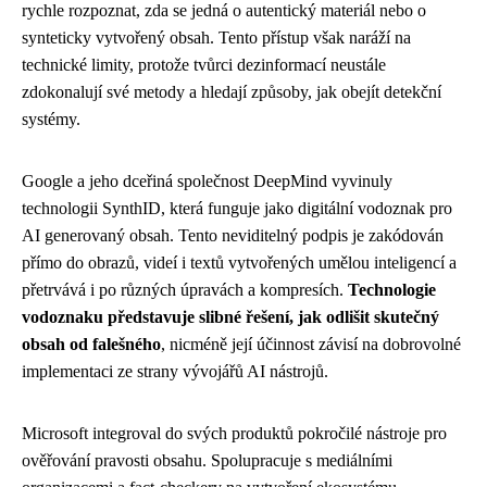
rychle rozpoznat, zda se jedná o autentický materiál nebo o
synteticky vytvořený obsah. Tento přístup však naráží na
technické limity, protože tvůrci dezinformací neustále
zdokonalují své metody a hledají způsoby, jak obejít detekční
systémy.
Google a jeho dceřiná společnost DeepMind vyvinuly
technologii SynthID, která funguje jako digitální vodoznak pro
AI generovaný obsah. Tento neviditelný podpis je zakódován
přímo do obrazů, videí i textů vytvořených umělou inteligencí a
přetrvává i po různých úpravách a kompresích.
Technologie
vodoznaku představuje slibné řešení, jak odlišit skutečný
obsah od falešného
, nicméně její účinnost závisí na dobrovolné
implementaci ze strany vývojářů AI nástrojů.
Microsoft integroval do svých produktů pokročilé nástroje pro
ověřování pravosti obsahu. Spolupracuje s mediálními