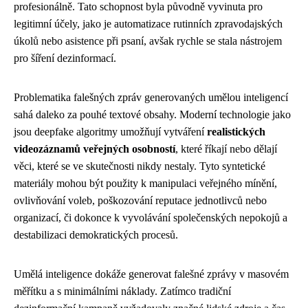
profesionálně. Tato schopnost byla původně vyvinuta pro
legitimní účely, jako je automatizace rutinních zpravodajských
úkolů nebo asistence při psaní, avšak rychle se stala nástrojem
pro šíření dezinformací.
Problematika falešných zpráv generovaných umělou inteligencí
sahá daleko za pouhé textové obsahy. Moderní technologie jako
jsou deepfake algoritmy umožňují vytváření
realistických
videozáznamů veřejných osobností
, které říkají nebo dělají
věci, které se ve skutečnosti nikdy nestaly. Tyto syntetické
materiály mohou být použity k manipulaci veřejného mínění,
ovlivňování voleb, poškozování reputace jednotlivců nebo
organizací, či dokonce k vyvolávání společenských nepokojů a
destabilizaci demokratických procesů.
Umělá inteligence dokáže generovat falešné zprávy v masovém
měřítku a s minimálními náklady. Zatímco tradiční