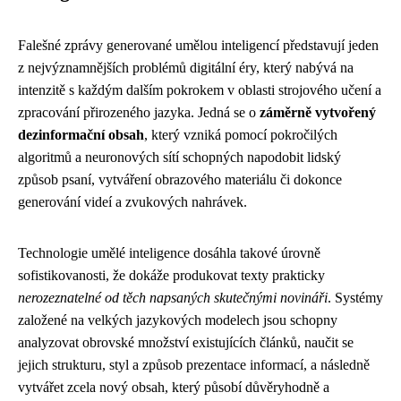
Falešné zprávy generované umělou inteligencí představují jeden
z nejvýznamnějších problémů digitální éry, který nabývá na
intenzitě s každým dalším pokrokem v oblasti strojového učení a
zpracování přirozeného jazyka. Jedná se o
záměrně vytvořený
dezinformační obsah
, který vzniká pomocí pokročilých
algoritmů a neuronových sítí schopných napodobit lidský
způsob psaní, vytváření obrazového materiálu či dokonce
generování videí a zvukových nahrávek.
Technologie umělé inteligence dosáhla takové úrovně
sofistikovanosti, že dokáže produkovat texty prakticky
nerozeznatelné od těch napsaných skutečnými novináři
. Systémy
založené na velkých jazykových modelech jsou schopny
analyzovat obrovské množství existujících článků, naučit se
jejich strukturu, styl a způsob prezentace informací, a následně
vytvářet zcela nový obsah, který působí důvěryhodně a