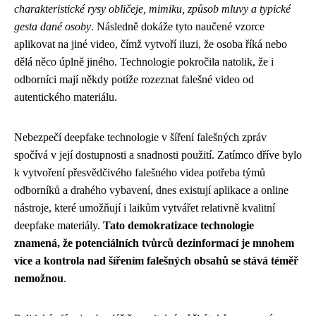
charakteristické rysy obličeje, mimiku, způsob mluvy a typické
gesta dané osoby
. Následně dokáže tyto naučené vzorce
aplikovat na jiné video, čímž vytvoří iluzi, že osoba říká nebo
dělá něco úplně jiného. Technologie pokročila natolik, že i
odborníci mají někdy potíže rozeznat falešné video od
autentického materiálu.
Nebezpečí deepfake technologie v šíření falešných zpráv
spočívá v její dostupnosti a snadnosti použití. Zatímco dříve bylo
k vytvoření přesvědčivého falešného videa potřeba týmů
odborníků a drahého vybavení, dnes existují aplikace a online
nástroje, které umožňují i laikům vytvářet relativně kvalitní
deepfake materiály.
Tato demokratizace technologie
znamená, že potenciálních tvůrců dezinformací je mnohem
více a kontrola nad šířením falešných obsahů se stává téměř
nemožnou
.