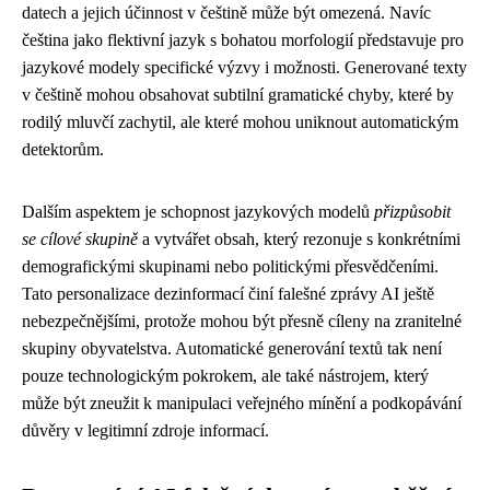
datech a jejich účinnost v češtině může být omezená. Navíc
čeština jako flektivní jazyk s bohatou morfologií představuje pro
jazykové modely specifické výzvy i možnosti. Generované texty
v češtině mohou obsahovat subtilní gramatické chyby, které by
rodilý mluvčí zachytil, ale které mohou uniknout automatickým
detektorům.
Dalším aspektem je schopnost jazykových modelů
přizpůsobit
se cílové skupině
a vytvářet obsah, který rezonuje s konkrétními
demografickými skupinami nebo politickými přesvědčeními.
Tato personalizace dezinformací činí falešné zprávy AI ještě
nebezpečnějšími, protože mohou být přesně cíleny na zranitelné
skupiny obyvatelstva. Automatické generování textů tak není
pouze technologickým pokrokem, ale také nástrojem, který
může být zneužit k manipulaci veřejného mínění a podkopávání
důvěry v legitimní zdroje informací.