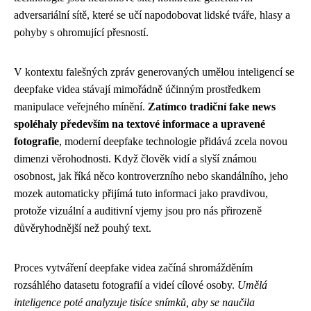
adversariální sítě, které se učí napodobovat lidské tváře, hlasy a
pohyby s ohromující přesností.
V kontextu falešných zpráv generovaných umělou inteligencí se
deepfake videa stávají mimořádně účinným prostředkem
manipulace veřejného mínění.
Zatímco tradiční fake news
spoléhaly především na textové informace a upravené
fotografie
, moderní deepfake technologie přidává zcela novou
dimenzi věrohodnosti. Když člověk vidí a slyší známou
osobnost, jak říká něco kontroverzního nebo skandálního, jeho
mozek automaticky přijímá tuto informaci jako pravdivou,
protože vizuální a auditivní vjemy jsou pro nás přirozeně
důvěryhodnější než pouhý text.
Proces vytváření deepfake videa začíná shromážděním
rozsáhlého datasetu fotografií a videí cílové osoby.
Umělá
inteligence poté analyzuje tisíce snímků, aby se naučila