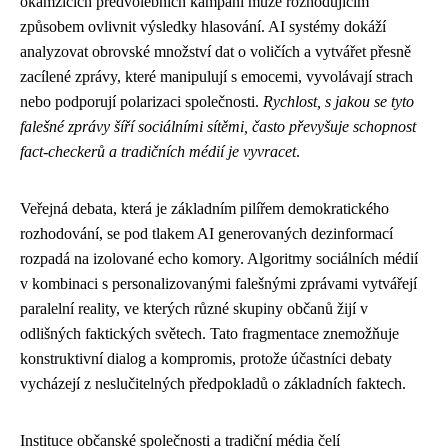
okamžicích předvolebních kampaní může rozhodujícím
způsobem ovlivnit výsledky hlasování. AI systémy dokáží
analyzovat obrovské množství dat o voličích a vytvářet přesně
zacílené zprávy, které manipulují s emocemi, vyvolávají strach
nebo podporují polarizaci společnosti.
Rychlost, s jakou se tyto
falešné zprávy šíří sociálními sítěmi, často převyšuje schopnost
fact-checkerů a tradičních médií je vyvracet
.
Veřejná debata, která je základním pilířem demokratického
rozhodování, se pod tlakem AI generovaných dezinformací
rozpadá na izolované echo komory. Algoritmy sociálních médií
v kombinaci s personalizovanými falešnými zprávami vytvářejí
paralelní reality, ve kterých různé skupiny občanů žijí v
odlišných faktických světech. Tato fragmentace znemožňuje
konstruktivní dialog a kompromis, protože účastníci debaty
vycházejí z neslučitelných předpokladů o základních faktech.
Instituce občanské společnosti a tradiční média čelí