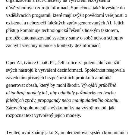
organizacemi a fact-checkery na vytvoření ekosystému
důvěryhodných zdrojů informací. Společnost také investuje do
vzdělávacích programů, které mají zvýšit povědomí veřejnosti o
existenci a nebezpečí falešných zpráv generovaných AI. Jejich
přístup kombinuje technologická řešení s lidským faktorem,
protože automatizované systémy samy o sobě nejsou schopny
zachytit všechny nuance a kontexty dezinformací.
OpenAI, tvůrce ChatGPT, čelí kritice za potenciální zneužití
svých nástrojů k vytváření dezinformací. Společnost reagovala
zavedením přísných bezpečnostních protokolů a odmítá
generovat obsah, který by mohl škodit.
Vývojáři průběžně
aktualizují modely tak, aby odmítaly požadavky na tvorbu
falešných zpráv, propagandy nebo manipulativního obsahu
.
Zároveň spolupracují s výzkumníky na vývoji metod, jak
rozpoznat text vytvořený jejich modely.
Twitter, nyní známý jako X, implementoval systém komunitních