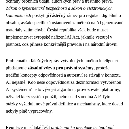
ochrany osobních údajů, autorských práv a trestního práva.
Zákon o kybernetické bezpečnosti a zákon o elektronických
komunikacích
poskytují částečný rámec pro regulaci digitálního
obsahu, avšak specifická ustanovení zaměřená na AI generované
materiály zatím chybí. Česká republika však bude muset
implementovat evropské nařízení AI Act, jakmile vstoupí v
platnost, což přinese konkrétnější pravidla i na národní úrovni.
Problematika falešných zpráv vytvořených umělou inteligencí
představuje
zásadní výzvu pro právní systémy
, protože
tradiční koncepty odpovědnosti a autorství se stávají v kontextu
AI nejasné. Kdo nese odpovědnost za dezinformaci vytvořenou
AI systémem? Je to vývojář algoritmu, provozovatel platformy,
uživatel který systém použil, nebo snad samotná AI? Tyto
otázky vyžadují nové právní definice a mechanismy, které dosud
nebyly plně vypracovány.
Regulace musí také řešit
problematiku deepfake technologií
,