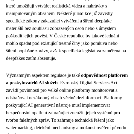
které umožňují vytvářet realistická videa a nahrávky s
manipulovaným obsahem. Některé jurisdikce již zavedly
specifické zákony zakazující vytváření a šíření deepfake
materiálů bez souhlasu zobrazených osob nebo s úmyslem
poškodit jejich pověst. V České republice by takové jednání
mohlo spadat pod existující trestné činy jako pomluva nebo
šíření poplašné zprávy, avšak specifická legislativa zaměřená na
deepfakes zatím absentuje.
Významným aspektem regulace je také
odpovědnost platforem
a poskytovatelů AI služeb
. Evropský Digital Services Act
zavádí povinnosti pro velké online platformy monitorovat a
odstraňovat nezákonný obsah včetně dezinformací. Platformy
poskytující AI generativní nástroje musí implementovat
bezpečnostní opatření zabraňující zneužití jejich systémů pro
tvorbu falešných zpráv. To zahrnuje technická řešení jako
watermarking, detekční mechanismy a možnost ověření původu