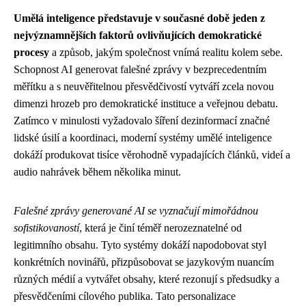
Umělá inteligence představuje v současné době jeden z
nejvýznamnějších faktorů ovlivňujících demokratické
procesy
a způsob, jakým společnost vnímá realitu kolem sebe.
Schopnost AI generovat falešné zprávy v bezprecedentním
měřítku a s neuvěřitelnou přesvědčivostí vytváří zcela novou
dimenzi hrozeb pro demokratické instituce a veřejnou debatu.
Zatímco v minulosti vyžadovalo šíření dezinformací značné
lidské úsilí a koordinaci, moderní systémy umělé inteligence
dokáží produkovat tisíce věrohodně vypadajících článků, videí a
audio nahrávek během několika minut.
Falešné zprávy generované AI se vyznačují mimořádnou
sofistikovaností
, která je činí téměř nerozeznatelné od
legitimního obsahu. Tyto systémy dokáží napodobovat styl
konkrétních novinářů, přizpůsobovat se jazykovým nuancím
různých médií a vytvářet obsahy, které rezonují s předsudky a
přesvědčeními cílového publika. Tato personalizace