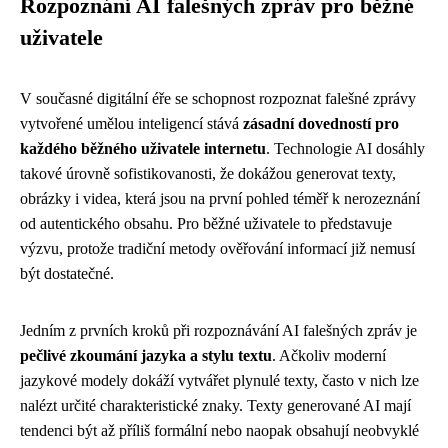
Rozpoznání AI falešných zpráv pro běžné
uživatele
V současné digitální éře se schopnost rozpoznat falešné zprávy
vytvořené umělou inteligencí stává
zásadní dovedností pro
každého běžného uživatele internetu
. Technologie AI dosáhly
takové úrovně sofistikovanosti, že dokážou generovat texty,
obrázky i videa, která jsou na první pohled téměř k nerozeznání
od autentického obsahu. Pro běžné uživatele to představuje
výzvu, protože tradiční metody ověřování informací již nemusí
být dostatečné.
Jedním z prvních kroků při rozpoznávání AI falešných zpráv je
pečlivé zkoumání jazyka a stylu textu
. Ačkoliv moderní
jazykové modely dokáží vytvářet plynulé texty, často v nich lze
nalézt určité charakteristické znaky. Texty generované AI mají
tendenci být až příliš formální nebo naopak obsahují neobvyklé