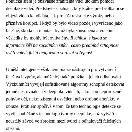
Politická sféra je obzvláště zranitelná vůči útokům pomocí
deepfake videí. Představte si situaci, kdy krátce před volbami se
objeví video kandidáta, jak pronáší rasistické výroky nebo
přiznává korupci. I když by bylo video později vyvráceno jako
falešné, škoda na reputaci by už byla způsobena a volební
výsledky by mohly být ovlivněny.
Rychlost, s jakou se
informace šíří na sociálních sítích, často předbíhá schopnost
ověřovatelů faktů reagovat a varovat veřejnost
.
Umělá inteligence však není pouze nástrojem pro vytváření
falešných zpráv, ale může být také použita k jejich odhalování.
Výzkumníci vyvíjejí sofistikované algoritmy schopné detekovat
jemné nesrovnalosti v deepfake videích, jako jsou nepřirozené
pohyby očí, nekonzistentní osvětlení nebo drobné artefakty v
obraze. Problém spočívá v tom, že tato technologie detekce se
vyvíjí souběžně s technologií tvorby deepfake, což vytváří
neustálý závod ve zbrojení mezi tvůrci a odhalovači falešných
obsahů.