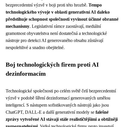
bezprecedentní výzvě v boji proti této hrozbě.
Tempo
technologického vývoje v oblasti generativní AI daleko
předstihuje schopnost společnosti vyvinout účinné obranné
mechanismy
. Legislativní rámce zaostávají, mediální
gramotnost obyvatelstva není dostatečná a technologické
nástroje pro detekci AI generovaného obsahu zůstávají
nespolehlivé a snadno obejitelné.
Boj technologických firem proti AI
dezinformacím
Technologické společnosti po celém světě čelí bezprecedentní
výzvě v podobě šíření dezinformací generovaných umělou
inteligencí. S nástupem sofistikovaných nástrojů jako jsou
ChatGPT, DALL-E a další generativní modely se
falešné
zprávy vytvořené AI stávají stále realističtějšími a obtížněji
rozpoznatelnými
. Velké technologické firmy proto investují