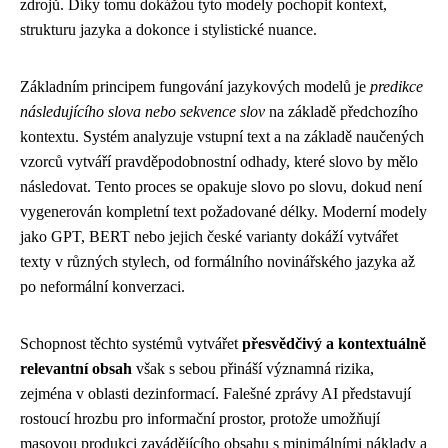
zdrojů. Díky tomu dokážou tyto modely pochopit kontext,
strukturu jazyka a dokonce i stylistické nuance.
Základním principem fungování jazykových modelů je
predikce
následujícího slova nebo sekvence slov
na základě předchozího
kontextu. Systém analyzuje vstupní text a na základě naučených
vzorců vytváří pravděpodobnostní odhady, které slovo by mělo
následovat. Tento proces se opakuje slovo po slovu, dokud není
vygenerován kompletní text požadované délky. Moderní modely
jako GPT, BERT nebo jejich české varianty dokáží vytvářet
texty v různých stylech, od formálního novinářského jazyka až
po neformální konverzaci.
Schopnost těchto systémů vytvářet
přesvědčivý a kontextuálně
relevantní obsah
však s sebou přináší významná rizika,
zejména v oblasti dezinformací. Falešné zprávy AI představují
rostoucí hrozbu pro informační prostor, protože umožňují
masovou produkci zavádějícího obsahu s minimálními náklady a