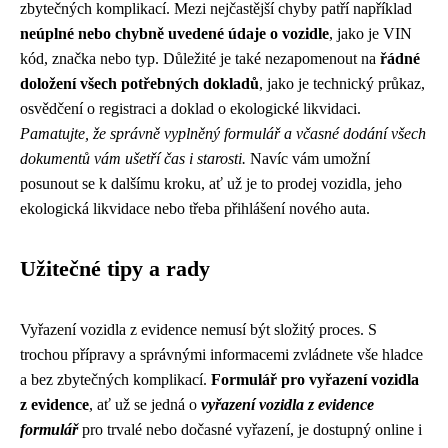
zbytečných komplikací. Mezi nejčastější chyby patří například
neúplné nebo chybně uvedené údaje o vozidle
, jako je VIN
kód, značka nebo typ. Důležité je také nezapomenout na
řádné
doložení všech potřebných dokladů
, jako je technický průkaz,
osvědčení o registraci a doklad o ekologické likvidaci.
Pamatujte, že správně vyplněný formulář a včasné dodání všech
dokumentů vám ušetří čas i starosti.
Navíc vám umožní
posunout se k dalšímu kroku, ať už je to prodej vozidla, jeho
ekologická likvidace nebo třeba přihlášení nového auta.
Užitečné tipy a rady
Vyřazení vozidla z evidence nemusí být složitý proces. S
trochou přípravy a správnými informacemi zvládnete vše hladce
a bez zbytečných komplikací.
Formulář pro vyřazení vozidla
z evidence
, ať už se jedná o
vyřazení vozidla z evidence
formulář
pro trvalé nebo dočasné vyřazení, je dostupný online i