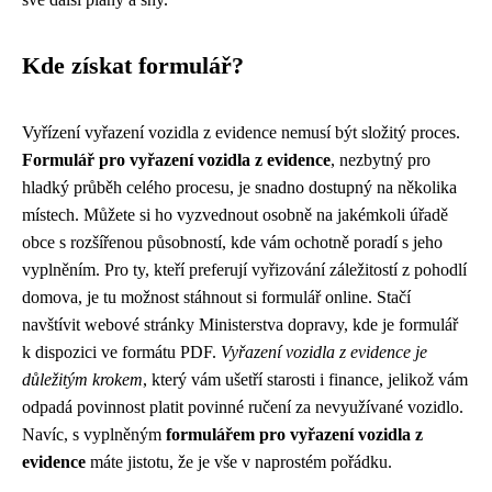
Kde získat formulář?
Vyřízení vyřazení vozidla z evidence nemusí být složitý proces.
Formulář pro vyřazení vozidla z evidence
, nezbytný pro
hladký průběh celého procesu, je snadno dostupný na několika
místech. Můžete si ho vyzvednout osobně na jakémkoli úřadě
obce s rozšířenou působností, kde vám ochotně poradí s jeho
vyplněním. Pro ty, kteří preferují vyřizování záležitostí z pohodlí
domova, je tu možnost stáhnout si formulář online. Stačí
navštívit webové stránky Ministerstva dopravy, kde je formulář
k dispozici ve formátu PDF.
Vyřazení vozidla z evidence je
důležitým krokem
, který vám ušetří starosti i finance, jelikož vám
odpadá povinnost platit povinné ručení za nevyužívané vozidlo.
Navíc, s vyplněným
formulářem pro vyřazení vozidla z
evidence
máte jistotu, že je vše v naprostém pořádku.