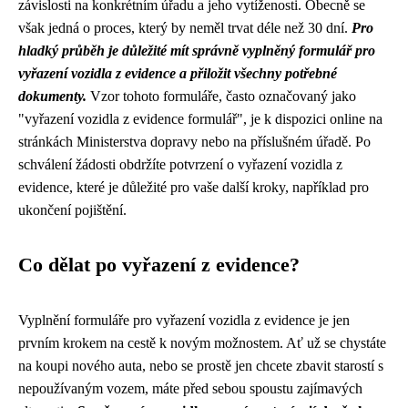
závislosti na konkrétním úřadu a jeho vytíženosti. Obecně se
však jedná o proces, který by neměl trvat déle než 30 dní.
Pro
hladký průběh je důležité mít správně vyplněný formulář pro
vyřazení vozidla z evidence a přiložit všechny potřebné
dokumenty.
Vzor tohoto formuláře, často označovaný jako
"vyřazení vozidla z evidence formulář", je k dispozici online na
stránkách Ministerstva dopravy nebo na příslušném úřadě. Po
schválení žádosti obdržíte potvrzení o vyřazení vozidla z
evidence, které je důležité pro vaše další kroky, například pro
ukončení pojištění.
Co dělat po vyřazení z evidence?
Vyplnění formuláře pro vyřazení vozidla z evidence je jen
prvním krokem na cestě k novým možnostem. Ať už se chystáte
na koupi nového auta, nebo se prostě jen chcete zbavit starostí s
nepoužívaným vozem, máte před sebou spoustu zajímavých