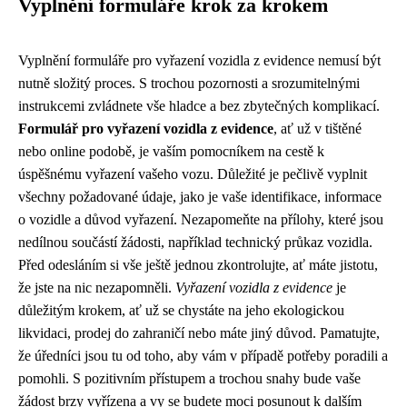
Vyplnění formuláře krok za krokem
Vyplnění formuláře pro vyřazení vozidla z evidence nemusí být
nutně složitý proces. S trochou pozornosti a srozumitelnými
instrukcemi zvládnete vše hladce a bez zbytečných komplikací.
Formulář pro vyřazení vozidla z evidence
, ať už v tištěné
nebo online podobě, je vaším pomocníkem na cestě k
úspěšnému vyřazení vašeho vozu. Důležité je pečlivě vyplnit
všechny požadované údaje, jako je vaše identifikace, informace
o vozidle a důvod vyřazení. Nezapomeňte na přílohy, které jsou
nedílnou součástí žádosti, například technický průkaz vozidla.
Před odesláním si vše ještě jednou zkontrolujte, ať máte jistotu,
že jste na nic nezapomněli.
Vyřazení vozidla z evidence
je
důležitým krokem, ať už se chystáte na jeho ekologickou
likvidaci, prodej do zahraničí nebo máte jiný důvod. Pamatujte,
že úředníci jsou tu od toho, aby vám v případě potřeby poradili a
pomohli. S pozitivním přístupem a trochou snahy bude vaše
žádost brzy vyřízena a vy se budete moci posunout k dalším