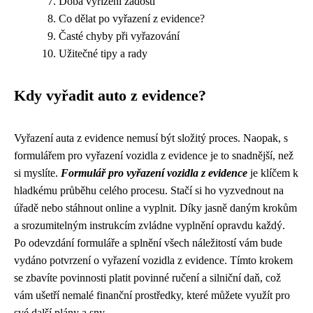
Doba vyřízení žádosti
Co dělat po vyřazení z evidence?
Časté chyby při vyřazování
Užitečné tipy a rady
Kdy vyřadit auto z evidence?
Vyřazení auta z evidence nemusí být složitý proces. Naopak, s
formulářem pro vyřazení vozidla z evidence je to snadnější, než
si myslíte.
Formulář pro vyřazení vozidla z evidence
je klíčem k
hladkému průběhu celého procesu. Stačí si ho vyzvednout na
úřadě nebo stáhnout online a vyplnit. Díky jasně daným krokům
a srozumitelným instrukcím zvládne vyplnění opravdu každý.
Po odevzdání formuláře a splnění všech náležitostí vám bude
vydáno potvrzení o vyřazení vozidla z evidence. Tímto krokem
se zbavíte povinnosti platit povinné ručení a silniční daň, což
vám ušetří nemalé finanční prostředky, které můžete využít pro
své další plány a sny.