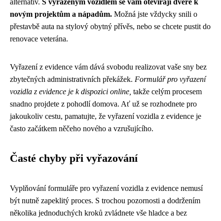
alternativ.
S vyřazeným vozidlem se vám otevírají dveře k
novým projektům a nápadům.
Možná jste vždycky snili o
přestavbě auta na stylový obytný přívěs, nebo se chcete pustit do
renovace veterána.
Vyřazení z evidence vám dává svobodu realizovat vaše sny bez
zbytečných administrativních překážek.
Formulář pro vyřazení
vozidla z evidence je k dispozici online,
takže celým procesem
snadno projdete z pohodlí domova. Ať už se rozhodnete pro
jakoukoliv cestu, pamatujte, že vyřazení vozidla z evidence je
často začátkem něčeho nového a vzrušujícího.
Časté chyby při vyřazování
Vyplňování formuláře pro vyřazení vozidla z evidence nemusí
být nutně zapeklitý proces. S trochou pozornosti a dodržením
několika jednoduchých kroků zvládnete vše hladce a bez