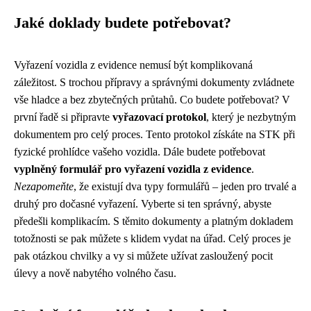
Jaké doklady budete potřebovat?
Vyřazení vozidla z evidence nemusí být komplikovaná
záležitost. S trochou přípravy a správnými dokumenty zvládnete
vše hladce a bez zbytečných průtahů. Co budete potřebovat? V
první řadě si připravte
vyřazovací protokol
, který je nezbytným
dokumentem pro celý proces. Tento protokol získáte na STK při
fyzické prohlídce vašeho vozidla. Dále budete potřebovat
vyplněný formulář pro vyřazení vozidla z evidence
.
Nezapomeňte
, že existují dva typy formulářů – jeden pro trvalé a
druhý pro dočasné vyřazení. Vyberte si ten správný, abyste
předešli komplikacím. S těmito dokumenty a platným dokladem
totožnosti se pak můžete s klidem vydat na úřad. Celý proces je
pak otázkou chvilky a vy si můžete užívat zasloužený pocit
úlevy a nově nabytého volného času.