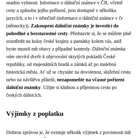
snadno vyhnout. Informace o dálniční známce v ČR, včetně
ceny a způsobu jejího pořízení, jsou dostupné v několika
jazycích, a to i v němčině (informace o dálniční známce v čr
(německy)).
Zakoupení dálniční známky je investicí do
pohodlné a bezstarostné cesty
. Představte si, že se můžete plně
soustředit na krásy české krajiny a památky kolem vás, aniž
byste museli mít obavy z případné kontroly.
Dálniční známka
vám otevírá dveře k objevování
skrytých pokladů České
republiky, od majestátních hradů a zámků až po malebná
historická města. Ať už se chystáte na dovolenou, služební cestu
nebo na návštěvu přátelů,
nezapomeňte na včasné pořízení
dálniční známky
. Užijte si klidnou a příjemnou cestu po
českých dálnicích.
Výjimky z poplatku
Dobrou zprávou je, že existuje několik výjimek z povinnosti mít