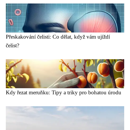
Přeskakování čelisti: Co dělat, když vám ujíždí
čelist?
Kdy řezat meruňku: Tipy a triky pro bohatou úrodu