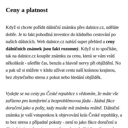
Ceny a platnost
Když si chcete pořídit dálniční známku přes
dalnice.cz
, uděláte
dobře. Je to fakt pohodlná investice do klidného cestování po
našich dálnicích. Web dalnice.cz nabízí super přehled a
ceny
dálničních známek jsou fakt rozumný
. Když si to spočítáte,
tak na dalnice.cz koupíte známku za cenu, která se vám vrátí
několikrát - ušetříte čas, benzín a hlavně nervy při objíždění. No
a pak už si můžete v klidu užívat cestu naší krásnou krajinou,
bez zbytečného stresu z pokut nebo hledání objížděk.
Vydejte se na cesty po České republice s vědomím, že máte vše
zařízeno pro komfortní a bezproblémovou jízdu - žádná
fikce
doručení
jako u pošty, tady musíte mít známku reálně.
Dálniční
známka je vaší vstupenkou k objevování krás České republiky, a
to bez stresu z případné pokuty - není to jako fikce doručení u