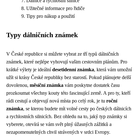
Dálnice a rychlostní silnice
Užitečné informace pro řidiče
Tipy pro nákup a použití
Typy dálničních známek
V České republice si můžete vybrat ze tří typů dálničních
známek, které nejlépe vyhovují vašim cestovním plánům. Pro
krátké výlety je ideální
desetidenní známka
, která vám umožní
užít si krásy České republiky bez starostí. Pokud plánujete delší
dovolenou,
měsíční známka
vám poskytne dostatek času
prozkoumat všechny kouty této fascinující země. A pro ty, kteří
rádi cestují a objevují nová místa po celý rok, je tu
roční
známka
, se kterou budete mít volné cesty po českých dálnicích
a rychlostních silnicích. Bez ohledu na to, jaký typ známky si
vyberete, otevírá se vám svět plný úžasných zážitků a
nezapomenutelných chvil strávených v srdci Evropy.