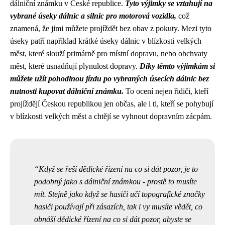
dálniční známku v České republice.
Tyto výjimky se vztahují na
vybrané úseky dálnic a silnic pro motorová vozidla,
což
znamená, že jimi můžete projíždět bez obav z pokuty. Mezi tyto
úseky patří například krátké úseky dálnic v blízkosti velkých
měst, které slouží primárně pro místní dopravu, nebo obchvaty
měst, které usnadňují plynulost dopravy.
Díky těmto výjimkám si
můžete užít pohodlnou jízdu po vybraných úsecích dálnic bez
nutnosti kupovat dálniční známku.
To ocení nejen řidiči, kteří
projíždějí Českou republikou jen občas, ale i ti, kteří se pohybují
v blízkosti velkých měst a chtějí se vyhnout dopravním zácpám.
Když se řeší
dědické řízení na co si dát pozor
, je to
podobný jako s dálniční známkou - prostě to musíte
mít. Stejně jako když se hasiči učí
topografické značky
hasiči
používají při zásazích, tak i vy musíte vědět, co
obnáší dědické řízení na co si dát pozor, abyste se