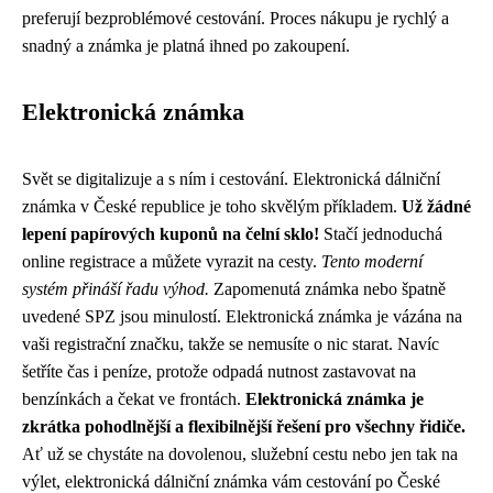
preferují bezproblémové cestování. Proces nákupu je rychlý a
snadný a známka je platná ihned po zakoupení.
Elektronická známka
Svět se digitalizuje a s ním i cestování. Elektronická dálniční
známka v České republice je toho skvělým příkladem.
Už žádné
lepení papírových kuponů na čelní sklo!
Stačí jednoduchá
online registrace a můžete vyrazit na cesty.
Tento moderní
systém přináší řadu výhod.
Zapomenutá známka nebo špatně
uvedené SPZ jsou minulostí. Elektronická známka je vázána na
vaši registrační značku, takže se nemusíte o nic starat. Navíc
šetříte čas i peníze, protože odpadá nutnost zastavovat na
benzínkách a čekat ve frontách.
Elektronická známka je
zkrátka pohodlnější a flexibilnější řešení pro všechny řidiče.
Ať už se chystáte na dovolenou, služební cestu nebo jen tak na
výlet, elektronická dálniční známka vám cestování po České