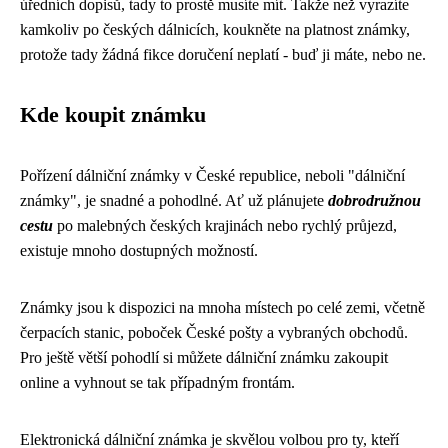
úředních dopisů, tady to prostě musíte mít. Takže než vyrazíte
kamkoliv po českých dálnicích, koukněte na platnost známky,
protože tady žádná fikce doručení neplatí - buď ji máte, nebo ne.
Kde koupit známku
Pořízení dálniční známky v České republice, neboli "dálniční
známky", je snadné a pohodlné. Ať už plánujete
dobrodružnou
cestu
po malebných českých krajinách nebo rychlý průjezd,
existuje mnoho dostupných možností.
Známky jsou k dispozici na mnoha místech po celé zemi, včetně
čerpacích stanic, poboček České pošty a vybraných obchodů.
Pro ještě větší pohodlí si můžete dálniční známku zakoupit
online a vyhnout se tak případným frontám.
Elektronická dálniční známka je skvělou volbou pro ty, kteří