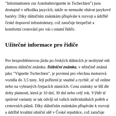
"Informationen zur Autobahnvignette in Tschechien") jsou
dostupné v několika jazycích, takže se nemusíte obávat jazykové
bariéry. Díky dálničním známkám přispíváte k rozvoji a údržbě
české dopravní infrastruktury, což zaručuje bezpečné a
komfortní cestování pro vás i ostatní řidiče.
Užitečné informace pro řidiče
Pro bezproblémovou jízdu po českých dálnicích je nezbytné mít
platnou dálniční známku.
Dálniční známka
, v němčině známá
jako "Vignette Tschechien", je povinná pro všechna motorová
vozidla do 3,5 tuny. Její pořízení je snadné a rychlé, ať už online
nebo na vybraných čerpacích stanicích. Cena známky se liší dle
doby platnosti, která je 10 dní, 30 dní nebo celý rok. Výběr té
správné varianty se tak odvíjí od vašich individuálních potřeb a
cestovních plánů. Díky dálničním známkám přispíváte k rozvoji
a údržbě kvalitní silniční sítě v České republice, což zaručuje