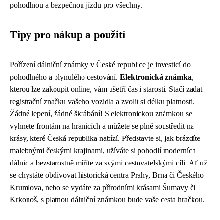
pohodlnou a bezpečnou jízdu pro všechny.
Tipy pro nákup a použití
Pořízení dálniční známky v České republice je investicí do
pohodlného a plynulého cestování.
Elektronická známka
,
kterou lze zakoupit online, vám ušetří čas i starosti. Stačí zadat
registrační značku vašeho vozidla a zvolit si délku platnosti.
Žádné lepení, žádné škrábání! S elektronickou známkou se
vyhnete frontám na hranicích a můžete se plně soustředit na
krásy, které Česká republika nabízí. Představte si, jak brázdíte
malebnými českými krajinami, užíváte si pohodlí moderních
dálnic a bezstarostně míříte za svými cestovatelskými cíli. Ať už
se chystáte obdivovat historická centra Prahy, Brna či Českého
Krumlova, nebo se vydáte za přírodními krásami Šumavy či
Krkonoš, s platnou dálniční známkou bude vaše cesta hračkou.