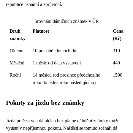
republice usnadní a zpříjemní.
Srovnání dálničních známek v ČR
Druh
Platnost
Cena
známky
(Kč)
10denní
10 po sobě jdoucích dní
310
Měsíční
1 měsíc od data vystavení
440
Roční
14 měsíců (od prosince předchozího
1500
roku do ledna roku následujícího)
Pokuty za jízdu bez známky
Jízda po českých dálnicích bez platné dálniční známky může
vyústit v nepříjemnou pokutu. Naštěstí se tomuto scénáři dá