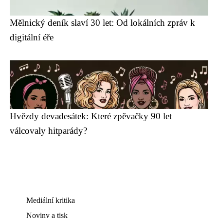
Mělnický deník slaví 30 let: Od lokálních zpráv k
digitální éře
Hvězdy devadesátek: Které zpěvačky 90 let
válcovaly hitparády?
Mediální kritika
Noviny a tisk