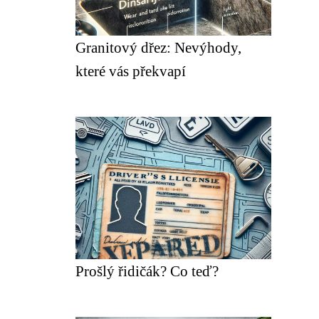
Granitový dřez: Nevýhody,
které vás překvapí
Prošlý řidičák? Co teď?