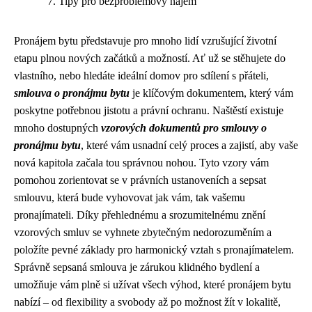
Tipy pro bezproblémový nájem
Pronájem bytu představuje pro mnoho lidí vzrušující životní
etapu plnou nových začátků a možností. Ať už se stěhujete do
vlastního, nebo hledáte ideální domov pro sdílení s přáteli,
smlouva o pronájmu bytu
je klíčovým dokumentem, který vám
poskytne potřebnou jistotu a právní ochranu. Naštěstí existuje
mnoho dostupných
vzorových dokumentů pro smlouvy o
pronájmu bytu
, které vám usnadní celý proces a zajistí, aby vaše
nová kapitola začala tou správnou nohou. Tyto vzory vám
pomohou zorientovat se v právních ustanoveních a sepsat
smlouvu, která bude vyhovovat jak vám, tak vašemu
pronajímateli. Díky přehlednému a srozumitelnému znění
vzorových smluv se vyhnete zbytečným nedorozuměním a
položíte pevné základy pro harmonický vztah s pronajímatelem.
Správně sepsaná smlouva je zárukou klidného bydlení a
umožňuje vám plně si užívat všech výhod, které pronájem bytu
nabízí – od flexibility a svobody až po možnost žít v lokalitě,