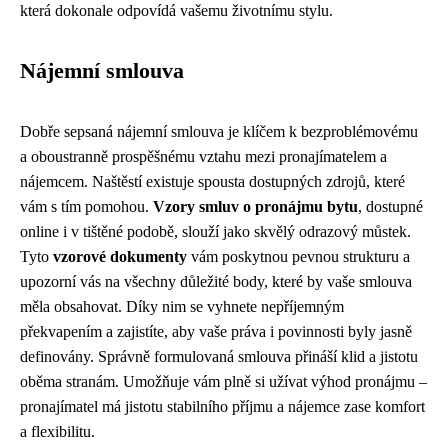
která dokonale odpovídá vašemu životnímu stylu.
Nájemní smlouva
Dobře sepsaná nájemní smlouva je klíčem k bezproblémovému
a oboustranně prospěšnému vztahu mezi pronajímatelem a
nájemcem. Naštěstí existuje spousta dostupných zdrojů, které
vám s tím pomohou.
Vzory smluv o pronájmu bytu
, dostupné
online i v tištěné podobě, slouží jako skvělý odrazový můstek.
Tyto
vzorové dokumenty
vám poskytnou pevnou strukturu a
upozorní vás na všechny důležité body, které by vaše smlouva
měla obsahovat. Díky nim se vyhnete nepříjemným
překvapením a zajistíte, aby vaše práva i povinnosti byly jasně
definovány. Správně formulovaná smlouva přináší klid a jistotu
oběma stranám. Umožňuje vám plně si užívat výhod pronájmu –
pronajímatel má jistotu stabilního příjmu a nájemce zase komfort
a flexibilitu.