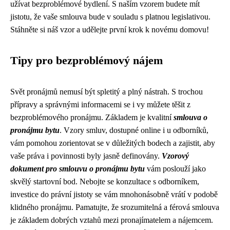
užívat bezproblémové bydlení. S naším vzorem budete mít
jistotu, že vaše smlouva bude v souladu s platnou legislativou.
Stáhněte si náš vzor a udělejte první krok k novému domovu!
Tipy pro bezproblémový nájem
Svět pronájmů nemusí být spletitý a plný nástrah. S trochou
přípravy a správnými informacemi se i vy můžete těšit z
bezproblémového pronájmu. Základem je kvalitní
smlouva o
pronájmu bytu
. Vzory smluv, dostupné online i u odborníků,
vám pomohou zorientovat se v důležitých bodech a zajistit, aby
vaše práva i povinnosti byly jasně definovány.
Vzorový
dokument pro smlouvu o pronájmu bytu
vám poslouží jako
skvělý startovní bod. Nebojte se konzultace s odborníkem,
investice do právní jistoty se vám mnohonásobně vrátí v podobě
klidného pronájmu. Pamatujte, že srozumitelná a férová smlouva
je základem dobrých vztahů mezi pronajímatelem a nájemcem.