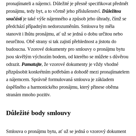
pronajímateli a nájemci. Důležité je přesně specifikovat předmět
pronájmu, tedy byt, a to včetně jeho příslušenství.
Důležitou
součástí
je také výše nájemného a způsob jeho úhrady, čímž se
předchází případným nedorozuměním. Smlouva by měla
stanovit i lhůtu pronájmu, ať už se jedná o dobu určitou nebo
neurčitou. Obě strany si tak zajistí přehlednost a jistotu do
budoucna. Vzorové dokumenty pro smlouvy o pronájmu bytu
jsou skvělým výchozím bodem, od kterého se můžete s důvěrou
odrazit.
Pamatujte
, že vzorové dokumenty je vždy vhodné
přizpůsobit konkrétním potřebám a dohodě mezi pronajímatelem
a nájemcem. Správně formulovaná smlouva je základem
úspěšného a harmonického pronájmu, který přinese oběma
stranám mnoho pozitiv.
Důležité body smlouvy
Smlouva o pronájmu bytu, ať už se jedná o vzorový dokument