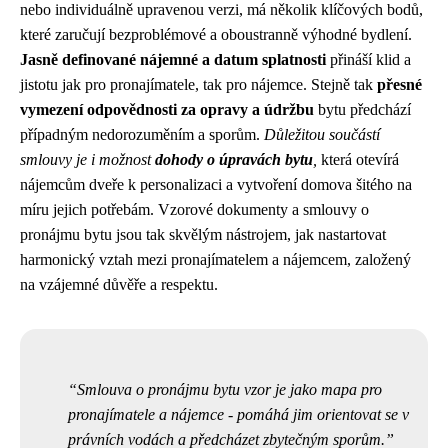
nebo individuálně upravenou verzi, má několik klíčových bodů,
které zaručují bezproblémové a oboustranně výhodné bydlení.
Jasně definované nájemné a datum splatnosti
přináší klid a
jistotu jak pro pronajímatele, tak pro nájemce. Stejně tak
přesné
vymezení odpovědnosti za opravy a údržbu
bytu předchází
případným nedorozuměním a sporům.
Důležitou součástí
smlouvy je i možnost
dohody o úpravách bytu
,
která otevírá
nájemcům dveře k personalizaci a vytvoření domova šitého na
míru jejich potřebám. Vzorové dokumenty a smlouvy o
pronájmu bytu jsou tak skvělým nástrojem, jak nastartovat
harmonický vztah mezi pronajímatelem a nájemcem, založený
na vzájemné důvěře a respektu.
Smlouva o pronájmu bytu vzor je jako mapa pro
pronajímatele a nájemce - pomáhá jim orientovat se v
právních vodách a předcházet zbytečným sporům.