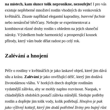
na místech, kam slunce tolik nepronikne, nezoufejte!
I pro vás
existuje nepřeberné množství rostlin vhodných do venkovních
květináčů. Zkuste například elegantní kapradiny,
barevné fuchsie
nebo nenáročné břečťany. Nebojte se experimentovat a
kombinovat různé druhy rostlin s ohledem na jejich sluneční
nároky. Výsledkem bude harmonický a prosperující kousek
přírody, který vám bude dělat radost po celý rok.
Zalévání a hnojení
Péče o rostliny v květináčích je jako laskavé objetí, které jim dává
sílu a krásu.
Zalévání
je jako osvěžující déšť, který jim dodává
životodárnou vláhu. V horkých dnech dopřejte rostlinám
vydatnější zálivku, aby se mohly naplno rozvinout. Naopak, v
chladnějších obdobích postačí zálivka mírnější. Sledujte potřeby
rostlin a dopřejte jim tolik vody, kolik potřebují.
Hnojivo je pak
jako výživný koktejl, který jim dodá potřebné živiny pro bujný růst