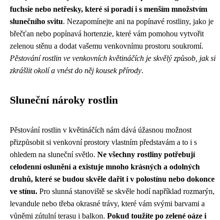
fuchsie nebo netřesky, které si poradí i s menším množstvím
slunečního svitu
. Nezapomínejte ani na popínavé rostliny, jako je
břečťan nebo popínavá hortenzie, které vám pomohou vytvořit
zelenou stěnu a dodat vašemu venkovnímu prostoru soukromí.
Pěstování rostlin ve venkovních květináčích je skvělý způsob, jak si
zkrášlit okolí a vnést do něj kousek přírody
.
Sluneční nároky rostlin
Pěstování rostlin v květináčích nám dává úžasnou možnost
přizpůsobit si venkovní prostory vlastním představám a to i s
ohledem na sluneční světlo.
Ne všechny rostliny potřebují
celodenní oslunění a existuje mnoho krásných a odolných
druhů, které se budou skvěle dařit i v polostínu nebo dokonce
ve stínu.
Pro slunná stanoviště se skvěle hodí například rozmarýn,
levandule nebo třeba okrasné trávy, které vám svými barvami a
vůněmi zútulní terasu i balkon.
Pokud toužíte po zelené oáze i