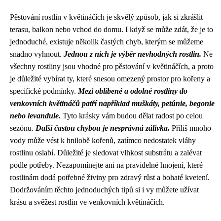
Pěstování rostlin v květináčích je skvělý způsob, jak si zkrášlit
terasu, balkon nebo vchod do domu. I když se může zdát, že je to
jednoduché, existuje několik častých chyb, kterým se můžeme
snadno vyhnout.
Jednou z nich je výběr nevhodných rostlin.
Ne
všechny rostliny jsou vhodné pro pěstování v květináčích, a proto
je důležité vybírat ty, které snesou omezený prostor pro kořeny a
specifické podmínky.
Mezi oblíbené a odolné rostliny do
venkovních květináčů patří například muškáty, petúnie, begonie
nebo levandule.
Tyto krásky vám budou dělat radost po celou
sezónu.
Další častou chybou je nesprávná zálivka.
Příliš mnoho
vody může vést k hnilobě kořenů, zatímco nedostatek vláhy
rostlinu oslabí. Důležité je sledovat vlhkost substrátu a zalévat
podle potřeby. Nezapomínejte ani na pravidelné hnojení, které
rostlinám dodá potřebné živiny pro zdravý růst a bohaté kvetení.
Dodržováním těchto jednoduchých tipů si i vy můžete užívat
krásu a svěžest rostlin ve venkovních květináčích.