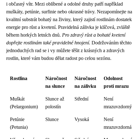
i občasný vítr. Mezi oblíbené a odolné druhy patří například
muškáty, petúnie, surfinie nebo okrasné trávy. Nezapomínejte na
kvalitní substrát bohatý na živiny, který zajistí rostlinám dostatek
energie pro růst a kvetení. Pravidelná zálivka je klíčová, zvláště
během horkých letních dnů.
Pro zdravý růst a bohaté kvetení
dopřejte rostlinám také pravidelné hnojení.
Dodržováním těchto
jednoduchých rad se i vy můžete těšit z krásných a zdravých
rostlin, které vám budou dělat radost po celou sezónu.
Rostlina
Náročnost
Náročnost
Odolnost
na slunce
na zálivku
proti mrazu
Muškát
Slunce až
Střední
Není
(Pelargonium)
polostín
mrazuvzdorný
Petúnie
Slunce
Vysoká
Není
(Petunia)
mrazuvzdorná