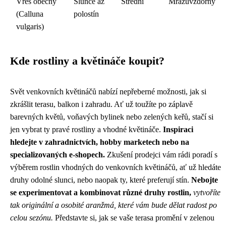
Vřes obecný
Slunce až
Střední
Mrazuvzdorný
(Calluna
polostín
vulgaris)
Kde rostliny a květináče koupit?
Svět venkovních květináčů nabízí nepřeberné možnosti, jak si
zkrášlit terasu, balkon i zahradu. Ať už toužíte po záplavě
barevných květů, voňavých bylinek nebo zelených keřů, stačí si
jen vybrat ty pravé rostliny a vhodné květináče.
Inspiraci
hledejte v zahradnictvích, hobby marketech nebo na
specializovaných e-shopech.
Zkušení prodejci vám rádi poradí s
výběrem rostlin vhodných do venkovních květináčů, ať už hledáte
druhy odolné slunci, nebo naopak ty, které preferují stín.
Nebojte
se experimentovat a kombinovat různé druhy rostlin,
vytvoříte
tak originální a osobité aranžmá, které vám bude dělat radost po
celou sezónu.
Představte si, jak se vaše terasa promění v zelenou