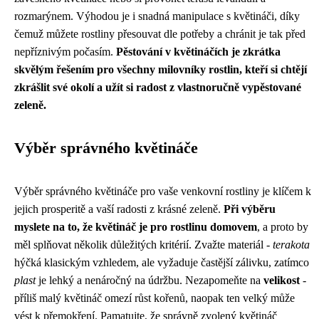
rozmarýnem. Výhodou je i snadná manipulace s květináči, díky
čemuž můžete rostliny přesouvat dle potřeby a chránit je tak před
nepříznivým počasím.
Pěstování v květináčích je zkrátka
skvělým řešením pro všechny milovníky rostlin, kteří si chtějí
zkrášlit své okolí a užít si radost z vlastnoručně vypěstované
zeleně.
Výběr správného květináče
Výběr správného květináče pro vaše venkovní rostliny je klíčem k
jejich prosperitě a vaší radosti z krásné zeleně.
Při výběru
myslete na to, že květináč je pro rostlinu domovem
, a proto by
měl splňovat několik důležitých kritérií. Zvažte materiál -
terakota
hýčká klasickým vzhledem, ale vyžaduje častější zálivku, zatímco
plast
je lehký a nenáročný na údržbu. Nezapomeňte na
velikost
-
příliš malý květináč omezí růst kořenů, naopak ten velký může
vést k přemokření. Pamatujte, že správně zvolený květináč