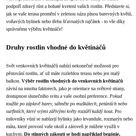
podpoří zdravý růst a bohaté kvetení vašich rostlin. Představte si,
jak se vaše terasa promění v zelenou oázu plnou barevných květů,
voňavých bylinek nebo třeba šťavnatých rajčátek - to vše díky
správnému výběru květináče!
Druhy rostlin vhodné do květináčů
Svět venkovních květináčů nabízí nekonečné možnosti pro
pěstování rostlin, ať už máte rozlehlou terasu nebo jen malý
balkon.
Výběr rostlin vhodných do venkovních květináčů
závisí na mnoha faktorech, jako je orientace na světové strany,
dostupnost slunečního svitu a vaše osobní preference.
Pokud
toužíte po záplavě barev, sáhněte po muškátech, petúniích nebo
surfiniích, které svými zářivými květy rozzáří každý kout
. Pro
milovníky vůní se nabízejí bylinky jako levandule, rozmarýn nebo
máta, které provoní vaše okolí a zároveň je můžete využít v
kuchyni.
Do stinných zákoutí se hodí například begónie,