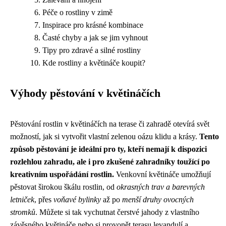
Péče o rostliny v zimě
Inspirace pro krásné kombinace
Časté chyby a jak se jim vyhnout
Tipy pro zdravé a silné rostliny
Kde rostliny a květináče koupit?
Výhody pěstování v květináčích
Pěstování rostlin v květináčích na terase či zahradě otevírá svět
možností, jak si vytvořit vlastní zelenou oázu klidu a krásy.
Tento
způsob pěstování je ideální pro ty, kteří nemají k dispozici
rozlehlou zahradu, ale i pro zkušené zahradníky toužící po
kreativním uspořádání rostlin.
Venkovní květináče umožňují
pěstovat širokou škálu rostlin, od
okrasných trav a barevných
letniček
, přes
voňavé bylinky
až po
menší druhy ovocných
stromků
. Můžete si tak vychutnat čerstvé jahody z vlastního
závěsného květináče nebo si provonět terasu levandulí a