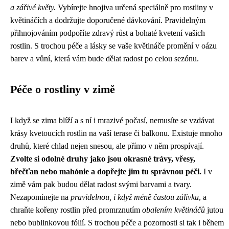
a zářivé květy.
Vybírejte hnojiva určená speciálně pro rostliny v
květináčích a dodržujte doporučené dávkování. Pravidelným
přihnojováním podpoříte zdravý růst a bohaté kvetení vašich
rostlin. S trochou péče a lásky se vaše květináče promění v oázu
barev a vůní, která vám bude dělat radost po celou sezónu.
Péče o rostliny v zimě
I když se zima blíží a s ní i mrazivé počasí, nemusíte se vzdávat
krásy kvetoucích rostlin na vaší terase či balkonu. Existuje mnoho
druhů, které chlad nejen snesou, ale přímo v něm prospívají.
Zvolte si odolné druhy jako jsou okrasné trávy, vřesy,
břečťan nebo mahónie a dopřejte jim tu správnou péči.
I v
zimě vám pak budou dělat radost svými barvami a tvary.
Nezapomínejte na
pravidelnou, i když méně častou zálivku
, a
chraňte kořeny rostlin před promrznutím
obalením květináčů
jutou
nebo bublinkovou fólií. S trochou péče a pozornosti si tak i během