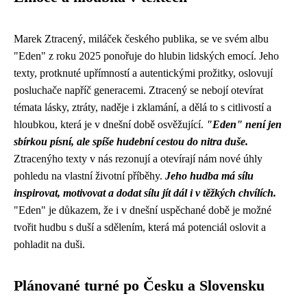
Marek Ztracený, miláček českého publika, se ve svém albu
"Eden" z roku 2025 ponořuje do hlubin lidských emocí. Jeho
texty, protknuté upřímností a autentickými prožitky, oslovují
posluchače napříč generacemi. Ztracený se nebojí otevírat
témata lásky, ztráty, naděje i zklamání, a dělá to s citlivostí a
hloubkou, která je v dnešní době osvěžující.
"Eden" není jen
sbírkou písní, ale spíše hudební cestou do nitra duše.
Ztracenýho texty v nás rezonují a otevírají nám nové úhly
pohledu na vlastní životní příběhy.
Jeho hudba má sílu
inspirovat, motivovat a dodat sílu jít dál i v těžkých chvílích.
"Eden" je důkazem, že i v dnešní uspěchané době je možné
tvořit hudbu s duší a sdělením, která má potenciál oslovit a
pohladit na duši.
Plánované turné po Česku a Slovensku