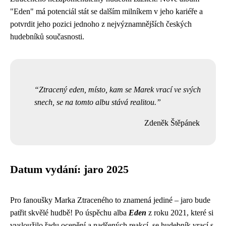
"Eden" má potenciál stát se dalším milníkem v jeho kariéře a
potvrdit jeho pozici jednoho z nejvýznamnějších českých
hudebníků současnosti.
Ztracený eden, místo, kam se Marek vrací ve svých
snech, se na tomto albu stává realitou.
Zdeněk Štěpánek
Datum vydání: jaro 2025
Pro fanoušky Marka Ztraceného to znamená jediné – jaro bude
patřit skvělé hudbě! Po úspěchu alba
Eden
z roku 2021, které si
vysloužilo řadu ocenění a nadšených reakcí, se hudebník vrací s