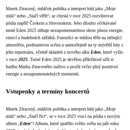
Marek Ztracený, miláček publika a interpret hitů jako „Moje
milá“ nebo „Stačí věřit“, se chystá v roce 2025 rozvibrovat
pódia napříč Českem a Slovenskem. Jeho dlouho očekávané
turné Eden 2025 slibuje nezapomenutelnou show plnou energie,
emocí a hudebních zážitků. Fanoušci se můžou těšit na strhující
atmosféru, podmanivou scénu a samozřejmě na ty největší hity z
jeho repertoáru, včetně skladeb z nového alba
Eden
, které vyšlo
v roce
2025
. Turné Eden 2025 je skvělou příležitostí užít si
hudbu Marka Ztraceného naživo a prožít večer plný pozitivní
energie a nezapomenutelných momentů.
Vstupenky a termíny koncertů
Marek Ztracený, miláček publika a interpret hitů jako „Moje
milá“ nebo „Stačí říct“, se v roce 2025 vrací na pódia s novým
albem „
Eden
“! Album, které spatřilo světlo světa na jaře roku