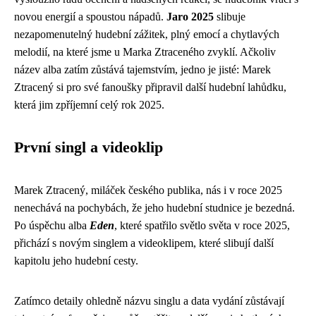
novou energií a spoustou nápadů.
Jaro 2025
slibuje
nezapomenutelný hudební zážitek, plný emocí a chytlavých
melodií, na které jsme u Marka Ztraceného zvyklí. Ačkoliv
název alba zatím zůstává tajemstvím, jedno je jisté: Marek
Ztracený si pro své fanoušky připravil další hudební lahůdku,
která jim zpříjemní celý rok 2025.
První singl a videoklip
Marek Ztracený, miláček českého publika, nás i v roce 2025
nenechává na pochybách, že jeho hudební studnice je bezedná.
Po úspěchu alba
Eden
, které spatřilo světlo světa v roce 2025,
přichází s novým singlem a videoklipem, které slibují další
kapitolu jeho hudební cesty.
Zatímco detaily ohledně názvu singlu a data vydání zůstávají