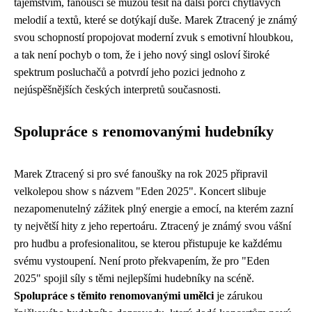
tajemstvím, fanoušci se můžou těšit na další porci chytlavých
melodií a textů, které se dotýkají duše. Marek Ztracený je známý
svou schopností propojovat moderní zvuk s emotivní hloubkou,
a tak není pochyb o tom, že i jeho nový singl osloví široké
spektrum posluchačů a potvrdí jeho pozici jednoho z
nejúspěšnějších českých interpretů současnosti.
Spolupráce s renomovanými hudebníky
Marek Ztracený si pro své fanoušky na rok 2025 připravil
velkolepou show s názvem "Eden 2025". Koncert slibuje
nezapomenutelný zážitek plný energie a emocí, na kterém zazní
ty největší hity z jeho repertoáru. Ztracený je známý svou vášní
pro hudbu a profesionalitou, se kterou přistupuje ke každému
svému vystoupení. Není proto překvapením, že pro "Eden
2025" spojil síly s těmi nejlepšími hudebníky na scéně.
Spolupráce s těmito renomovanými umělci
je zárukou