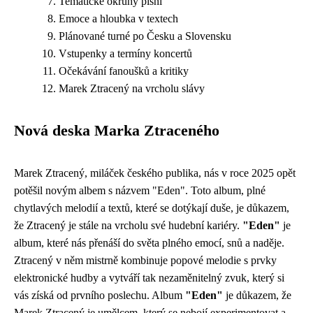
Tematické okruhy písní
Emoce a hloubka v textech
Plánované turné po Česku a Slovensku
Vstupenky a termíny koncertů
Očekávání fanoušků a kritiky
Marek Ztracený na vrcholu slávy
Nová deska Marka Ztraceného
Marek Ztracený, miláček českého publika, nás v roce 2025 opět
potěšil novým albem s názvem "Eden". Toto album, plné
chytlavých melodií a textů, které se dotýkají duše, je důkazem,
že Ztracený je stále na vrcholu své hudební kariéry.
"Eden"
je
album, které nás přenáší do světa plného emocí, snů a naděje.
Ztracený v něm mistrně kombinuje popové melodie s prvky
elektronické hudby a vytváří tak nezaměnitelný zvuk, který si
vás získá od prvního poslechu. Album
"Eden"
je důkazem, že
Marek Ztracený je umělcem, který se nebojí experimentovat a