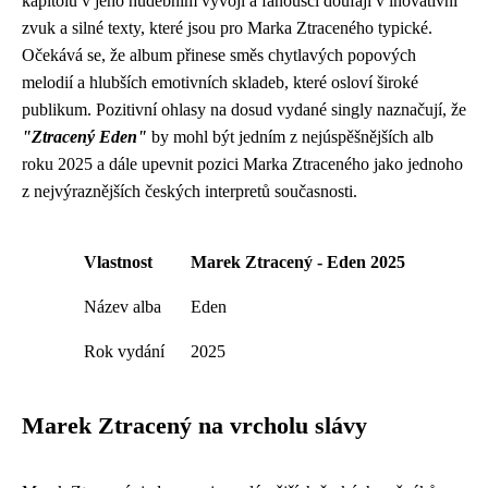
kapitolu v jeho hudebním vývoji a fanoušci doufají v inovativní
zvuk a silné texty, které jsou pro Marka Ztraceného typické.
Očekává se, že album přinese směs chytlavých popových
melodií a hlubších emotivních skladeb, které osloví široké
publikum. Pozitivní ohlasy na dosud vydané singly naznačují, že
"Ztracený Eden"
by mohl být jedním z nejúspěšnějších alb
roku 2025 a dále upevnit pozici Marka Ztraceného jako jednoho
z nejvýraznějších českých interpretů současnosti.
Vlastnost
Marek Ztracený - Eden 2025
Název alba
Eden
Rok vydání
2025
Marek Ztracený na vrcholu slávy