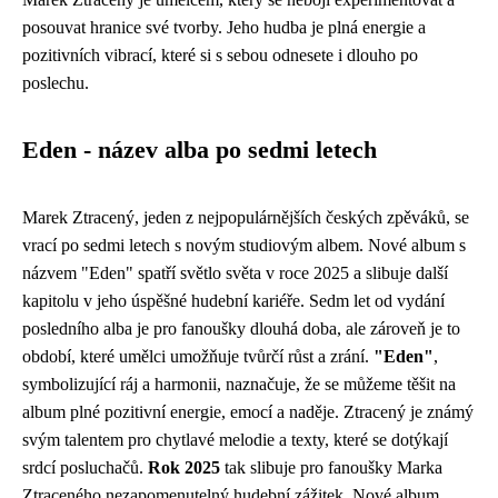
posouvat hranice své tvorby. Jeho hudba je plná energie a
pozitivních vibrací, které si s sebou odnesete i dlouho po
poslechu.
Eden - název alba po sedmi letech
Marek Ztracený, jeden z nejpopulárnějších českých zpěváků, se
vrací po sedmi letech s novým studiovým albem. Nové album s
názvem "Eden" spatří světlo světa v roce 2025 a slibuje další
kapitolu v jeho úspěšné hudební kariéře. Sedm let od vydání
posledního alba je pro fanoušky dlouhá doba, ale zároveň je to
období, které umělci umožňuje tvůrčí růst a zrání.
"Eden"
,
symbolizující ráj a harmonii, naznačuje, že se můžeme těšit na
album plné pozitivní energie, emocí a naděje. Ztracený je známý
svým talentem pro chytlavé melodie a texty, které se dotýkají
srdcí posluchačů.
Rok 2025
tak slibuje pro fanoušky Marka
Ztraceného nezapomenutelný hudební zážitek. Nové album