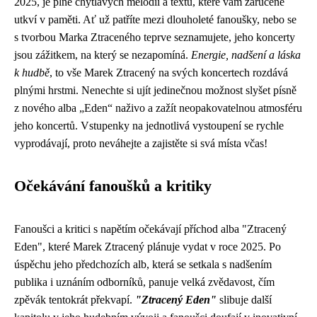
2025, je plné chytlavých melodií a textů, které vám zaručeně
utkví v paměti. Ať už patříte mezi dlouholeté fanoušky, nebo se
s tvorbou Marka Ztraceného teprve seznamujete, jeho koncerty
jsou zážitkem, na který se nezapomíná.
Energie, nadšení a láska
k hudbě
, to vše Marek Ztracený na svých koncertech rozdává
plnými hrstmi. Nenechte si ujít jedinečnou možnost slyšet písně
z nového alba „Eden“ naživo a zažít neopakovatelnou atmosféru
jeho koncertů. Vstupenky na jednotlivá vystoupení se rychle
vyprodávají, proto neváhejte a zajistěte si svá místa včas!
Očekávání fanoušků a kritiky
Fanoušci a kritici s napětím očekávají příchod alba "Ztracený
Eden", které Marek Ztracený plánuje vydat v roce 2025. Po
úspěchu jeho předchozích alb, která se setkala s nadšením
publika i uznáním odborníků, panuje velká zvědavost, čím
zpěvák tentokrát překvapí.
"Ztracený Eden"
slibuje další