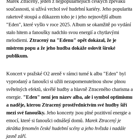
Marek Ztracený, jeden z nejpopulárnějších českých zpěváků
současnosti, si užívá vrchol své hudební kariéry. Jeho popularita
raketově stoupá a důkazem toho je i jeho nejnovější album
"Eden", které vyšlo v roce 2025. Album se okamžitě po vydání
stalo hitem a fanoušky nadchlo svou energií a chytlavými
melodiemi.
Ztracený na "Edenu" opět dokázal, že je
mistrem popu a že jeho hudba dokáže oslovit široké
publikum.
Koncert v pražské O2 areně v rámci turné k albu "Eden" byl
vyprodaný a fanoušci si užili nezapomenutelnou show plnou
světelných efektů, skvělé hudby a hlavně Ztraceného charisma a
energie.
"Eden" není jen název alba, ale i symbol optimismu
a naděje, kterou Ztracený prostřednictvím své hudby šíří
mezi své fanoušky.
Jeho koncerty jsou plné pozitivní energie a
emocí, které si fanoušci odnášejí domů.
Marek Ztracený je
zkrátka fenomén české hudební scény a jeho hvězda i nadále
jasně září.