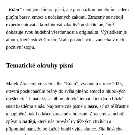
"Eden"
není jen sbírkou písní, ale procházkou hudebním sadem
plným barev, emocí a nečekaných zákoutí. Ztracený se nebojí
experimentovat a kombinovat zdánlivě neslučitelné, čímž
dokazuje svou hudební všestrannost a originalitu. Výsledkem je
album, které osloví širokou škálu posluchačů a zanechá v nich
pozitivní stopu.
Tematické okruhy písní
Marek Ztracený ve svém albu "Eden", vydaném v roce 2025,
otevírá posluchačům brány do světa plného emocí a hlubokých
myšlenek. Tematicky se album dotýká témat, která jsou blízká
snad každému z nás. Najdeme zde písně o
lásce
, ať už té šťastné
a naplněné, tak i o lásce ztracené a bolesné. Ztracený se nebojí
zpívat o
naději
, která nás provází i v těžkých chvílích a
připomíná nám, že po každé bouři vyjde slunce.
Síla
lidského