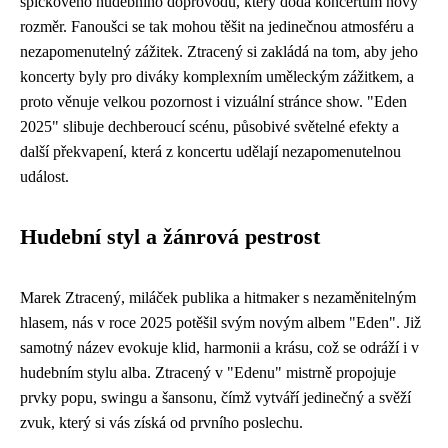
špičkového hudebního doprovodu, který dodá koncertům nový
rozměr. Fanoušci se tak mohou těšit na jedinečnou atmosféru a
nezapomenutelný zážitek. Ztracený si zakládá na tom, aby jeho
koncerty byly pro diváky komplexním uměleckým zážitkem, a
proto věnuje velkou pozornost i vizuální stránce show. "Eden
2025" slibuje dechberoucí scénu, působivé světelné efekty a
další překvapení, která z koncertu udělají nezapomenutelnou
událost.
Hudební styl a žánrová pestrost
Marek Ztracený, miláček publika a hitmaker s nezaměnitelným
hlasem, nás v roce 2025 potěšil svým novým albem "Eden". Již
samotný název evokuje klid, harmonii a krásu, což se odráží i v
hudebním stylu alba. Ztracený v "Edenu" mistrně propojuje
prvky popu, swingu a šansonu, čímž vytváří jedinečný a svěží
zvuk, který si vás získá od prvního poslechu.