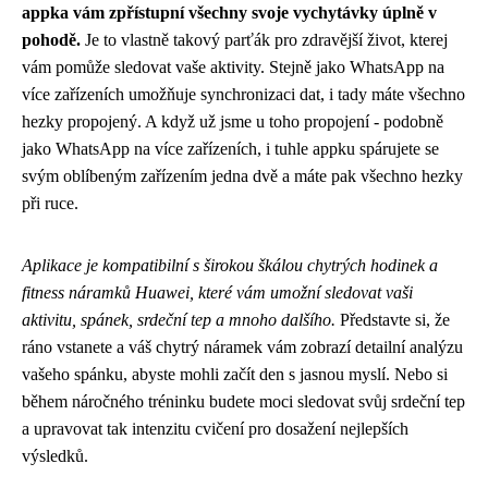
appka vám zpřístupní všechny svoje vychytávky úplně v
pohodě.
Je to vlastně takový parťák pro zdravější život, kterej
vám pomůže sledovat vaše aktivity. Stejně jako WhatsApp na
více zařízeních umožňuje synchronizaci dat, i tady máte všechno
hezky propojený. A když už jsme u toho propojení - podobně
jako WhatsApp na více zařízeních, i tuhle appku spárujete se
svým oblíbeným zařízením jedna dvě a máte pak všechno hezky
při ruce.
Aplikace je kompatibilní s širokou škálou chytrých hodinek a
fitness náramků Huawei, které vám umožní sledovat vaši
aktivitu, spánek, srdeční tep a mnoho dalšího.
Představte si, že
ráno vstanete a váš chytrý náramek vám zobrazí detailní analýzu
vašeho spánku, abyste mohli začít den s jasnou myslí. Nebo si
během náročného tréninku budete moci sledovat svůj srdeční tep
a upravovat tak intenzitu cvičení pro dosažení nejlepších
výsledků.