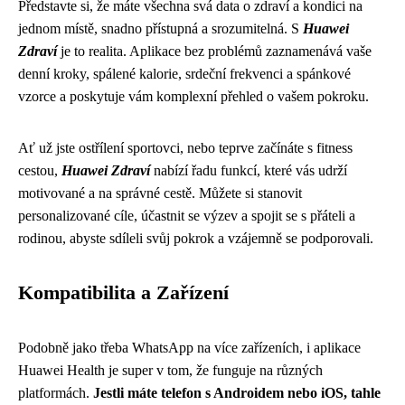
Představte si, že máte všechna svá data o zdraví a kondici na
jednom místě, snadno přístupná a srozumitelná. S
Huawei
Zdraví
je to realita. Aplikace bez problémů zaznamenává vaše
denní kroky, spálené kalorie, srdeční frekvenci a spánkové
vzorce a poskytuje vám komplexní přehled o vašem pokroku.
Ať už jste ostřílení sportovci, nebo teprve začínáte s fitness
cestou,
Huawei Zdraví
nabízí řadu funkcí, které vás udrží
motivované a na správné cestě. Můžete si stanovit
personalizované cíle, účastnit se výzev a spojit se s přáteli a
rodinou, abyste sdíleli svůj pokrok a vzájemně se podporovali.
Kompatibilita a Zařízení
Podobně jako třeba
WhatsApp na více zařízeních
, i aplikace
Huawei Health je super v tom, že funguje na různých
platformách.
Jestli máte telefon s Androidem nebo iOS, tahle