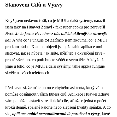
Stanovení Cílů a Výzvy
Když jsem nedávno řešil, co je MIUI a další systémy, narazil
jsem taky na Huawei Zdraví - fakt super appku pro zdravější
život.
Je to jasná věc: chce z nás udělat aktivnější a zdravější
lidi.
A víte co? Funguje to! Zatímco jsem zkoumal
co je MIUI
pro kamaráda s Xiaomi, objevil jsem, že tahle aplikace umí
sledovat, jak se hýbete, jak spíte, měří tep a okysličení krve -
prostě všechno, co potřebujete vědět o svém těle. A když už
jsme u toho, co je MIUI a další systémy, tahle appka funguje
skvěle na všech telefonech.
Představte si, že máte po ruce chytrého asistenta, který vám
pomůže dosáhnout vašich fitness cílů. Aplikace Huawei Zdraví
vám pomůže nastavit si realistické cíle, ať už se jedná o počet
kroků denně, spálené kalorie nebo zlepšení kvality spánku. A co
víc,
aplikace nabízí personalizovaná doporučení a výzvy
, které