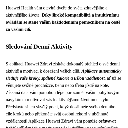
Huawei Health vám otevírá dveře do světa zdravějšího a
aktivnějšího života.
Díky široké kompatibilitě a intuitivnímu
ovládání se stane vaším každodenním pomocníkem na cestě
za vašimi cíli.
Sledování Denní Aktivity
S aplikací Huawei Zdraví získáte dokonalý přehled o své denní
aktivitě a motivaci k dosažení vašich cílů.
Aplikace automaticky
sleduje vaše kroky, spálené kalorie a ušlou vzdálenost
, ať už se
věnujete svižné procházce, běhu nebo třeba jízdě na kole.
Získaná data vám pomohou lépe porozumět vašim pohybovým
návykům a motivovat vás k aktivnějšímu životnímu stylu.
Představte si ten skvělý pocit, když dosáhnete svého denního
cíle kroků nebo překonáte svůj osobní rekord v uběhnuté
vzdálenosti! Aplikace Huawei Zdraví vám pomůže
oslavovat