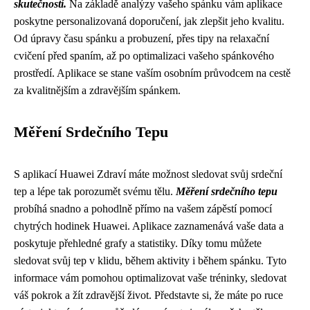
skutečností.
Na základě analýzy vašeho spánku vám aplikace
poskytne personalizovaná doporučení, jak zlepšit jeho kvalitu.
Od úpravy času spánku a probuzení, přes tipy na relaxační
cvičení před spaním, až po optimalizaci vašeho spánkového
prostředí. Aplikace se stane vaším osobním průvodcem na cestě
za kvalitnějším a zdravějším spánkem.
Měření Srdečního Tepu
S aplikací Huawei Zdraví máte možnost sledovat svůj srdeční
tep a lépe tak porozumět svému tělu.
Měření srdečního tepu
probíhá snadno a pohodlně přímo na vašem zápěstí pomocí
chytrých hodinek Huawei. Aplikace zaznamenává vaše data a
poskytuje přehledné grafy a statistiky. Díky tomu můžete
sledovat svůj tep v klidu, během aktivity i během spánku. Tyto
informace vám pomohou optimalizovat vaše tréninky, sledovat
váš pokrok a žít zdravější život. Představte si, že máte po ruce