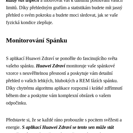
každý váš úspěch
a motivovat vás k dalšímu posouvání vašich
limitů. Díky přehledným grafům a statistikám budete mít jasný
přehled o svém pokroku a budete moci sledovat, jak se vaše
fyzická kondice zlepšuje.
Monitorování Spánku
S aplikací Huawei Zdraví se ponoříte do fascinujícího světa
vašeho spánku.
Huawei Zdraví
monitoruje vaše spánkové
vzorce s neuvěřitelnou přesností a poskytuje vám detailní
přehled o vašich lehkých, hlubokých a REM fázích spánku.
Díky chytrému algoritmu aplikace rozpozná i krátké zdřímnutí
během dne a poskytne vám komplexní obrázek o vašem
odpočinku.
Představte si, že se každé ráno probouzíte s pocitem svěžesti a
energie.
S aplikací Huawei Zdraví se tento sen může stát