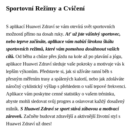
Sportovní Režimy a Cvičení
S aplikací Huawei Zdraví se vám otevírá svět sportovních
možností přímo na dosah ruky.
Ať už jste vášnivý sportovec,
nebo teprve začínáte, aplikace vám nabízí širokou škálu
sportovních režimů, které vám pomohou dosáhnout vašich
cílů.
Od běhu a chůze přes jízdu na kole až po plavání a jógu,
aplikace Huawei Zdraví sleduje vaše pokroky a motivuje vás k
lepším výkonům. Představte si, jak si užíváte ranní běh s
přesným měřením trasy a spálených kalorií, nebo jak zdoláváte
náročný cyklistický výšlap s přehledem o vaší tepové frekvenci.
Aplikace vám poskytne cenné statistiky o vašem tréninku,
abyste mohli sledovat svůj progres a oslavovat každý dosažený
milník.
S Huawei Zdraví se sport stává zábavou a motivací
zároveň.
Začněte budovat zdravější a aktivnější životní styl s
Huawei Zdraví už dnes!