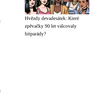
Hvězdy devadesátek: Které
a
zpěvačky 90 let válcovaly
hitparády?
u