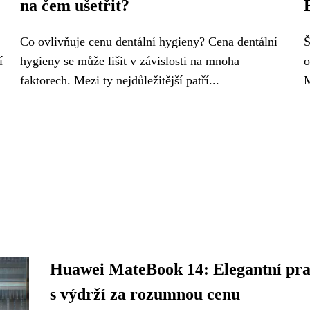
na čem ušetřit?
Co ovlivňuje cenu dentální hygieny? Cena dentální
Š
í
hygieny se může lišit v závislosti na mnoha
o
faktorech. Mezi ty nejdůležitější patří...
M
Huawei MateBook 14: Elegantní pra
s výdrží za rozumnou cenu